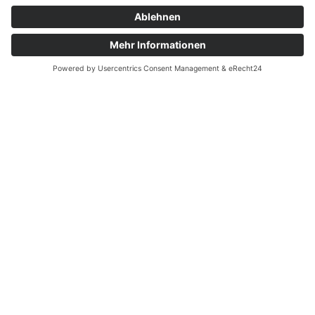
willkommen bei akl architekten
GmbH
–
ihr architekturbüro für
visionäre gestaltung und
nachhaltige lösungen!
Unsere Leidenschaft für Architektur und unsere
Erfahrung haben uns dazu inspiriert, innovative
und individuelle Lösungen für unsere Kunden
zu schaffen.
akl architekten GmbH ist stolz darauf, ein
vielseitiges Team von Architekten, die sich
leidenschaftlich für die Verwirklichung
besonderer Ideen und die Schaffung