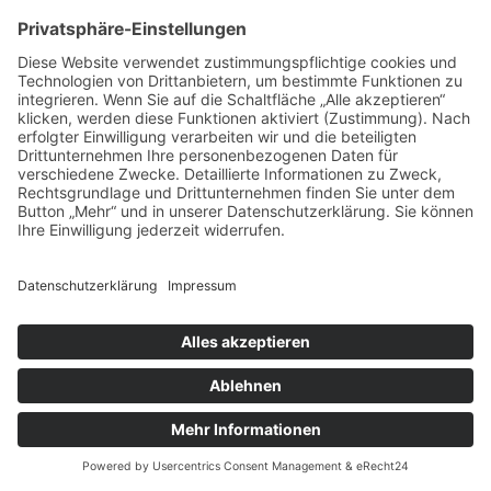
verschiedene Logfiles inklusive Ihrer IP-
Adressen. Details entnehmen Sie der
Datenschutzerklärung von IONOS:
https://www.ionos.de/terms-gtc/terms-privacy
.
Die Verwendung von IONOS erfolgt auf
Grundlage von Art. 6 Abs. 1 lit. f DSGVO. Wir
haben ein berechtigtes Interesse an einer
möglichst zuverlässigen Darstellung unserer
Website. Sofern eine entsprechende
Einwilligung abgefragt wurde, erfolgt die
Verarbeitung ausschließlich auf Grundlage von
Art. 6 Abs. 1 lit. a DSGVO und § 25 Abs. 1
TTDSG, soweit die Einwilligung die Speicherung
von Cookies oder den Zugriff auf Informationen
im Endgerät des Nutzers (z. B. Device-