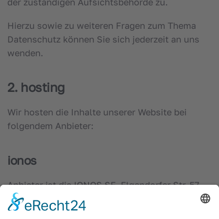
der zuständigen Aufsichtsbehörde zu.
Hierzu sowie zu weiteren Fragen zum Thema
Datenschutz können Sie sich jederzeit an uns
wenden.
2. hosting
Wir hosten die Inhalte unserer Website bei
folgendem Anbieter:
ionos
Anbieter ist die IONOS SE, Elgendorfer Str. 57,
56410 Montabaur (nachfolgend IONOS). Wenn
Sie unsere Website besuchen, erfasst IONOS